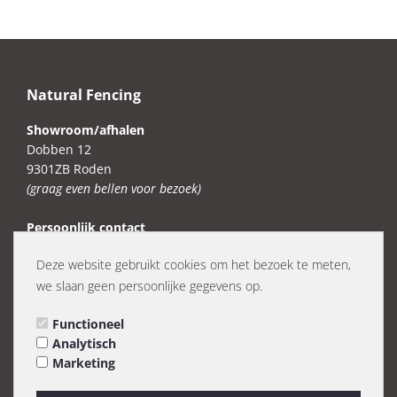
Natural Fencing
Showroom/afhalen
Dobben 12
9301ZB Roden
(graag even bellen voor bezoek)
Persoonlijk contact
Mail: info@naturalfencing.eu
Deze website gebruikt cookies om het bezoek te meten,
Telefoon en Whatsapp: 06-23375128 / 0683231570
we slaan geen persoonlijke gegevens op.
KVK: 99471612
Functioneel
BTW: NL005392571B11
Analytisch
Marketing
Klantenservice