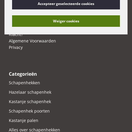
Accepteer geselecteerde cookies
Contact
Levertijd en verzendkosten
Retourneren/Annuleren
Weiger cookies
Betaalmethoden
Klacht?
Algemene Voorwaarden
Privacy
Categorieën
Schapenhekken
Hazelaar schapenhek
Kastanje schapenhek
Schapenhek poorten
Kastanje palen
Alles over schapenhekken