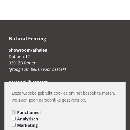
Natural Fencing
Showroom/afhalen
Dobben 12
9301ZB Roden
(graag even bellen voor bezoek)
Persoonlijk contact
Mail: info@naturalfencing.eu
Deze website gebruikt cookies om het bezoek te meten,
Telefoon en Whatsapp: 06-23375128 / 0683231570
we slaan geen persoonlijke gegevens op.
KVK: 99471612
Functioneel
BTW: NL005392571B11
Analytisch
Marketing