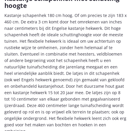
hoogte
Kastanje schapenhek 180 cm hoog. Of om precies te zijn 183 x
460 cm. De extra 3 cm komt door het omrekenen van inches
naar centimeters bij dit Engelse kastanje hekwerk. Dit hoge
schapenhek heeft de ideale schuttinghoogte voor de meeste
tuinen. Het flexibele hekwerk is ideaal om uw achtertuin op
rustieke wijze te omheinen, zonder hem helemaal af te
sluiten. Eventueel in combinatie met heesters, veldbloemen
of andere begroeiing voot het schapenhek heeft u een
natuurlijke tuinafscheiding die jarenlang meegaat en een
heel vriendelijke aanblik biedt. De latjes in dit schapenhek
(ook wel Engels hekwerk genoemd) zijn gemaakt van gekloofd
en onbehandeld kastanjehout. Door het duurzame hout gaat
een kastanje hekwerk 15 tot 20 jaar mee. De latjes zijn op 8
tot 10 centimeter van elkaar gebonden met gegalvaniseerd
ijzerdraad. Deze 460 centimeter lange tuinafscheiding wordt
geleverd op rol en is op vrijwel elk terrein te plaatsen; ook op
ongelijke ondergrond. Het flexibele hekwerk leent zich ook erg
goed voor het maken van bochten en hoeken in een