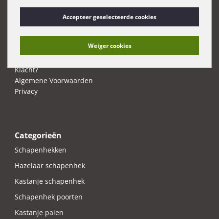
Klantenservice
Accepteer geselecteerde cookies
Contact
Levertijd en verzendkosten
Weiger cookies
Retourneren/Annuleren
Betaalmethoden
Klacht?
Algemene Voorwaarden
Privacy
Categorieën
Schapenhekken
Hazelaar schapenhek
Kastanje schapenhek
Schapenhek poorten
Kastanje palen